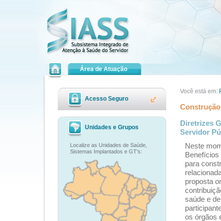
Área de Atuação
Você está em:
Acesso Seguro
Construção 
Diretrizes 
Unidades e Grupos
Servidor Pú
Localize as Unidades de Saúde,
Neste mome
Sistemas Implantados e GT's:
Benefícios
para const
relacionad
proposta or
contribuiç
saúde e de 
participant
os órgãos 