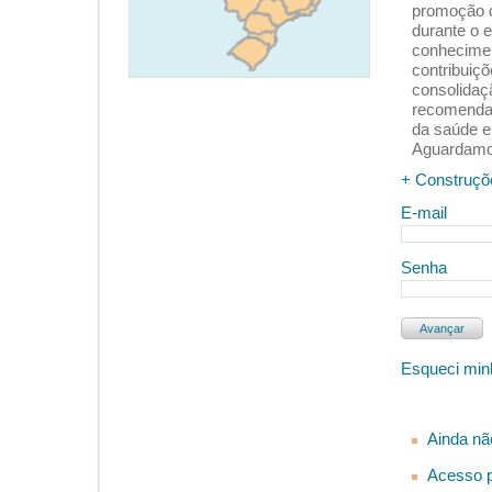
promoção d
durante o e
conhecimen
contribuiç
consolidaç
recomendaç
da saúde e 
Aguardamos
+ Construçõ
E-mail
Senha
Esqueci min
Ainda nã
Acesso p